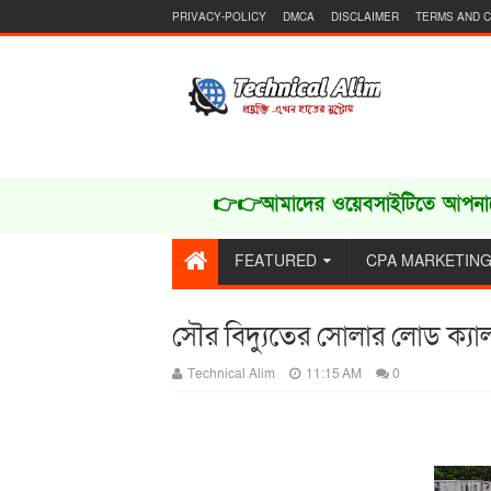
PRIVACY-POLICY
DMCA
DISCLAIMER
TERMS AND C
👉👉আমাদের ওয়েবসাইটিতে আপনাকে স্বা
FEATURED
CPA MARKETIN
সৌর বিদ্যুতের সোলার লোড ক্যা
Technical Alim
11:15 AM
0