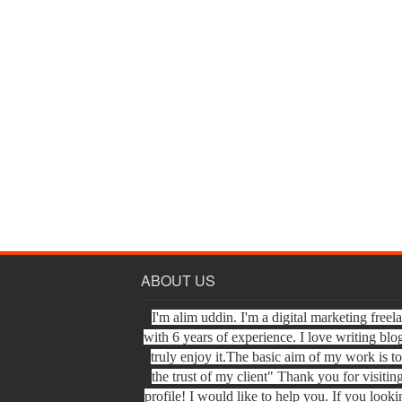
ABOUT US
I'm alim uddin. I'm a digital marketing freel
with 6 years of experience. I love writing blo
truly enjoy it.The basic aim of my work is t
the trust of my client" Thank you for visiti
profile! I would like to help you. If you looki