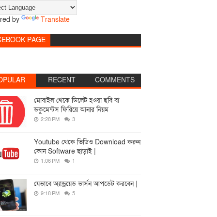
red by
Translate
CEBOOK PAGE
OPULAR
RECENT
COMMENTS
মোবাইল থেকে ডিলেট হওয়া ছবি বা
ডকুমেন্টস ফিরিয়ে আনার নিয়ম
2:28 PM
3
Youtube থেকে ভিডিও Download করুন
কোন Software ছাড়াই |
1:06 PM
1
যেভাবে অ্যান্ড্রয়েড ভার্সন আপডেট করবেন |
9:18 PM
5