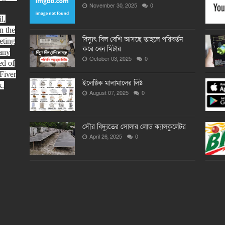
November 30, 2025
0
l,
n the
বিদ্যুৎ বিল বেশি আসছে তাহলে পরিবর্তন
eting
করে নেন মিটার
any
October 03, 2025
0
ed of
Fiver
ইলেক্টিক মালামালের লিষ্ট
k.
August 07, 2025
0
সৌর বিদ্যুতের সোলার লোড ক্যালকুলেটর
April 26, 2025
0