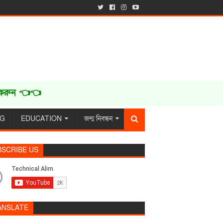
ন 👈👈
NG
EDUCATION
জন্ম নিবন্ধন
BSCRIBE US
ANSLATE