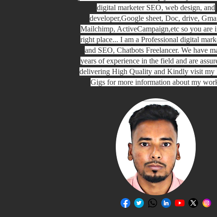
digital marketer SEO, web design, and
developer,Google sheet, Doc, drive, Gmai
Mailchimp, ActiveCampaign,etc so you are i
right place... I am a Professional digital mark
and SEO, Chatbots Freelancer. We have m
years of experience in the field and are assur
delivering High Quality and Kindly visit my 
Gigs for more information about my wor