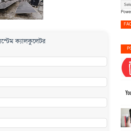
Powe
FA
স্টেম ক্যালকুলেটর
P