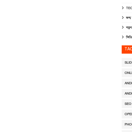
TE
জন্ম 
নতু
ভিডি
TA
SLI
ONL
AND
AND
SEO
OPE
PHO