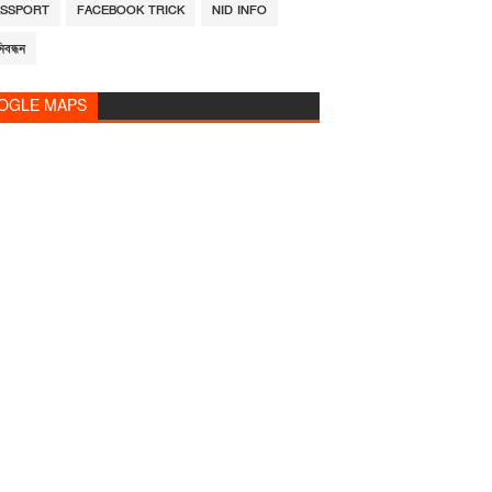
ASSPORT
FACEBOOK TRICK
NID INFO
িবন্ধন
OGLE MAPS