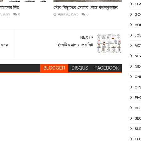
FE
ামালের লিষ্ট
সৌর বিদ্যুতের সোলার লোড ক্যালকুলেটর
7, 2025
0
April 26, 2025
0
GO
HO
JO
NEXT
 একদম
ইলেক্টিক মালামালের লিষ্ট
MO
NE
NID
BLOGGER
DISQUS
FACEBOOK
ON
OP
PH
RE
SE
SLI
TE