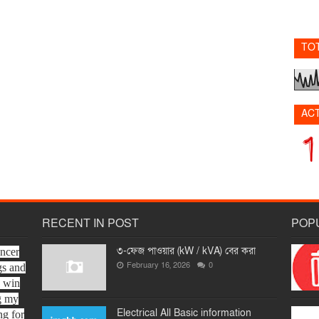
TO
AC
RECENT IN POST
POP
৩-ফেজ পাওয়ার (kW / kVA) বের করা
ancer
February 16, 2026
0
gs and
o win
ng my
Electrical All Basic information
ng for