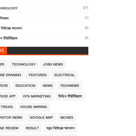
(27)
CHNOLOGY
(1)
নিবন্ধন
(2)
ন মিটারের আবেদন
(5)
ও টিউটিরিয়াল
GS
DER
TECHNOLOGY
JOBS NEWS
INE ERANING
FEATURED
ELECTRICAL
ROID
EDUCATION
NEWS
TECHNEWS
ROID APP
CPA MARKETING
ভিডিও টিউটিরিয়াল
 TRICKS
HOUSE WARING
RATOR NEWS
GOOGLE MAP
MOVIES
NE REVIEW
RESULT
নতুন মিটারের আবেদন