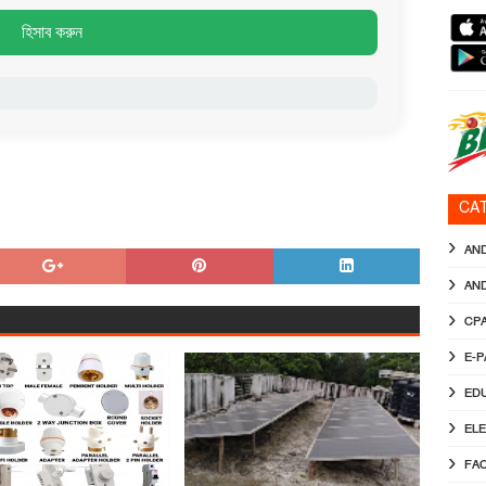
হিসাব করুন
CA
AN
AN
CP
E-
ED
EL
FA