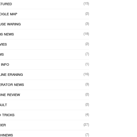
(15)
ATURED
(2)
OGLE MAP
(3)
USE WARING
(18)
BS NEWS
(2)
VIES
(7)
WS
(1)
 INFO
(16)
LINE ERANING
(3)
ERATOR NEWS
(2)
ONE REVIEW
(2)
SULT
(4)
O TRICKS
(27)
DER
(7)
CHNEWS