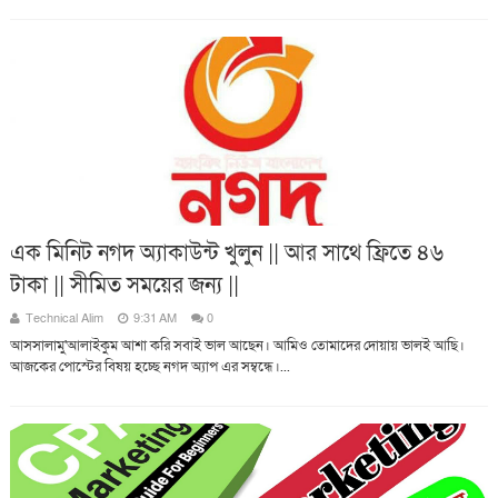
এক মিনিট নগদ অ্যাকাউন্ট খুলুন || আর সাথে ফ্রিতে ৪৬
টাকা || সীমিত সময়ের জন্য ||
Technical Alim
9:31 AM
0
আসসালামু'আলাইকুম আশা করি সবাই ভাল আছেন। আমিও তোমাদের দোয়ায় ভালই আছি।
আজকের পোস্টের বিষয় হচ্ছে নগদ অ্যাপ এর সম্বন্ধে।...