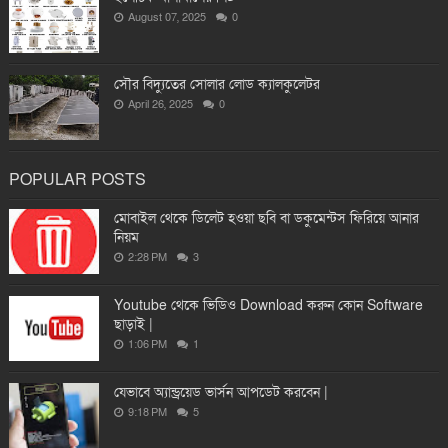
August 07, 2025
0
সৌর বিদ্যুতের সোলার লোড ক্যালকুলেটর
April 26, 2025
0
POPULAR POSTS
মোবাইল থেকে ডিলেট হওয়া ছবি বা ডকুমেন্টস ফিরিয়ে আনার
নিয়ম
2:28 PM
3
Youtube থেকে ভিডিও Download করুন কোন Software
ছাড়াই |
1:06 PM
1
যেভাবে অ্যান্ড্রয়েড ভার্সন আপডেট করবেন |
9:18 PM
5