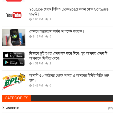
Youtube থেকে ভিডিও Download করুন কোন Software
ছাড়াই |
1:06 PM
1
যেভাবে অ্যান্ড্রয়েড ভার্সন আপডেট করবেন |
9:18 PM
5
কিভাবে ছুরি হওয়া ফোন লক করে দিবে। ছুর আপনার ফোন টি
আপনাকে ফিরিয়ে দেবে।
1:52 PM
2
আগামী ৩০ অক্টোবর থেকে আসন্ন এ আসরের টিকিট বিক্রি শুরু
হবে।
6:49 PM
0
CATEGORIES
ANDROID
(12)