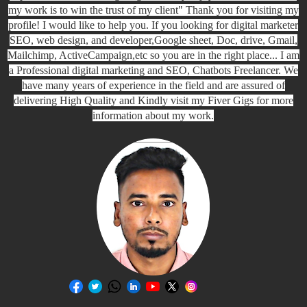
my work is to win the trust of my client" Thank you for visiting my
profile! I would like to help you. If you looking for digital marketer
SEO, web design, and developer,Google sheet, Doc, drive, Gmail,
Mailchimp, ActiveCampaign,etc so you are in the right place... I am
a Professional digital marketing and SEO, Chatbots Freelancer. We
have many years of experience in the field and are assured of
delivering High Quality and Kindly visit my Fiver Gigs for more
information about my work.