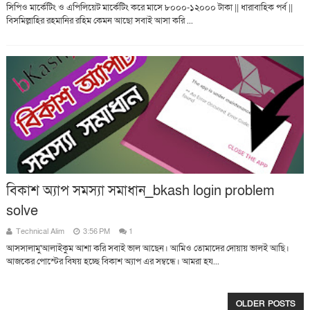
সিপিও মার্কেটিং ও এপিলিয়েট মার্কেটিং করে মাসে ৮০০০-১২০০০ টাকা || ধারাবাহিক পর্ব ||
বিসমিল্লাহির রহমানির রহিম কেমন আছো সবাই আসা করি ...
বিকাশ অ্যাপ সমস্যা সমাধান_bkash login problem
solve
Technical Alim
3:56 PM
1
আসসালামু'আলাইকুম আশা করি সবাই ভাল আছেন। আমিও তোমাদের দোয়ায় ভালই আছি।
আজকের পোস্টের বিষয় হচ্ছে বিকাশ অ্যাপ এর সম্বন্ধে। আমরা হয...
OLDER POSTS