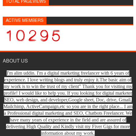
TOTAL PAGEVIEWS
ACTIVE MEMBERS
ABOUT US
I'm alim uddin. I'm a digital marketing freelancer with 6 years of
experience. I love writing blogs and truly enjoy it.The basic aim of
my work is to win the trust of my client" Thank you for visiting my
profile! I would like to help you. If you looking for digital marketer
SEO, web design, and developer,Google sheet, Doc, drive, Gmail,
Mailchimp, ActiveCampaign,etc so you are in the right place... I am
a Professional digital marketing and SEO, Chatbots Freelancer. We
have many years of experience in the field and are assured of
delivering High Quality and Kindly visit my Fiver Gigs for more
information about my work.