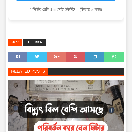
* সিটির রেসিও = মোট ইউনিট ÷ (ডিমান্ড × ঘন্টা)
TAGS:
ELECTRICAL
RELATED POSTS