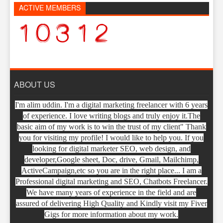
ACTIVE MEMBERS
ABOUT US
I'm alim uddin. I'm a digital marketing freelancer with 6 years
of experience. I love writing blogs and truly enjoy it.The
basic aim of my work is to win the trust of my client" Thank
you for visiting my profile! I would like to help you. If you
looking for digital marketer SEO, web design, and
developer,Google sheet, Doc, drive, Gmail, Mailchimp,
ActiveCampaign,etc so you are in the right place... I am a
Professional digital marketing and SEO, Chatbots Freelancer.
We have many years of experience in the field and are
assured of delivering High Quality and Kindly visit my Fiver
Gigs for more information about my work.