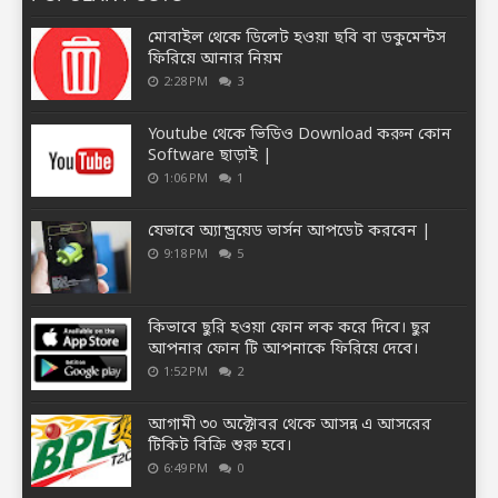
মোবাইল থেকে ডিলেট হওয়া ছবি বা ডকুমেন্টস
ফিরিয়ে আনার নিয়ম
2:28 PM
3
Youtube থেকে ভিডিও Download করুন কোন
Software ছাড়াই |
1:06 PM
1
যেভাবে অ্যান্ড্রয়েড ভার্সন আপডেট করবেন |
9:18 PM
5
কিভাবে ছুরি হওয়া ফোন লক করে দিবে। ছুর
আপনার ফোন টি আপনাকে ফিরিয়ে দেবে।
1:52 PM
2
আগামী ৩০ অক্টোবর থেকে আসন্ন এ আসরের
টিকিট বিক্রি শুরু হবে।
6:49 PM
0