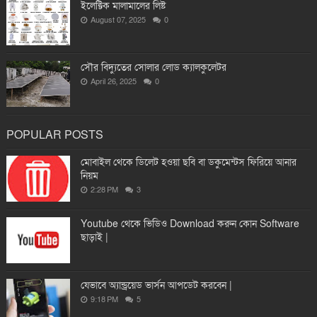
ইলেক্টিক মালামালের লিষ্ট
August 07, 2025
0
সৌর বিদ্যুতের সোলার লোড ক্যালকুলেটর
April 26, 2025
0
POPULAR POSTS
মোবাইল থেকে ডিলেট হওয়া ছবি বা ডকুমেন্টস ফিরিয়ে আনার
নিয়ম
2:28 PM
3
Youtube থেকে ভিডিও Download করুন কোন Software
ছাড়াই |
যেভাবে অ্যান্ড্রয়েড ভার্সন আপডেট করবেন |
9:18 PM
5