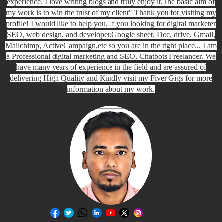
experience. I love writing blogs and truly enjoy it.The basic aim of
my work is to win the trust of my client" Thank you for visiting my
profile! I would like to help you. If you looking for digital marketer
SEO, web design, and developer,Google sheet, Doc, drive, Gmail,
Mailchimp, ActiveCampaign,etc so you are in the right place... I am
a Professional digital marketing and SEO, Chatbots Freelancer. We
have many years of experience in the field and are assured of
delivering High Quality and Kindly visit my Fiver Gigs for more
information about my work.