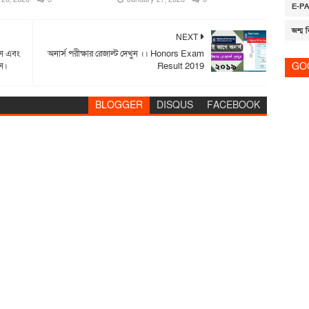
E-P
জন্ম ন
NEXT
েন এবং
অনার্স পরীক্ষার রেজাল্ট দেখুন ।। Honors Exam
ন।
Result 2019
GO
BLOGGER
DISQUS
FACEBOOK