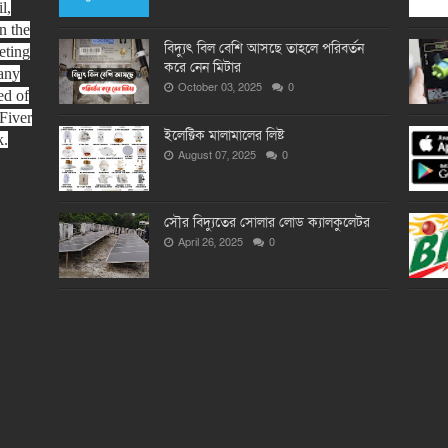
l,
n the
বিদ্যুৎ বিল বেশি আসছে তাহলে পরিবর্তন
eting
করে নেন মিটার
any
October 03, 2025
0
ed of
Fiver
ইলেক্টিক মালামালের লিষ্ট
k.
August 07, 2025
0
সৌর বিদ্যুতের সোলার লোড ক্যালকুলেটর
April 26, 2025
0