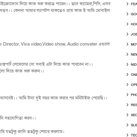
ক্রোফোন দিয়ে কাজ শুরু করতে পারেন।। তবে ক্যামেরা,পিসি, এসব
FE
সম্ভব।। কেননা আমার ল্যাপটপ থাকতেও প্রায় কাজ ই আমি মোবাইল
GO
HO
JO
r Director, Viva video,Video show, Audio conveter এগুলো
MO
NE
এক্সপার্ট লেভেলের সো সবাই এটা দিয়ে কাজ পারবেন না।।
NID
 দিয়ে কাজ শুরু করুন।।
ON
OP
PH
আসবেই।। আমি টানা দুই বছর কাজ করার পর মনিটাইজ পেয়েছি।।
RE
SE
জানি সহযোগিতা করব।।
SLI
মি যতটুকু জানি ততটুকু শেয়ার করলাম।
TE