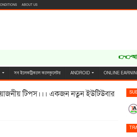
ONDITIONS
ABOUT US
👉👉আমাদের ও
G
সব ইলেকট্রিক্যাল ক্যালকুলেটর
ANDROID
ONLINE EARNI
রয়োজনীয় টিপস।।। একজন নতুন ইউটিউবার
SU
TR