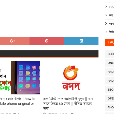
TE
জন্ম 
নতু
ভিডি
TA
SLI
ONL
AND
AND
SEO
টফোন চেনার উপার | how to
এক মিনিট নগদ অ্যাকাউন্ট খুলুন || আর
OPE
ile phone original or
সাথে ফ্রিতে ৪৬ টাকা || সীমিত সময়ের
PHO
জন্য ||
 20, 2020
3
January 27, 2020
0