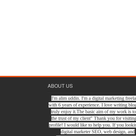
ABOUT US
I'm alim uddin. I'm a digital marketing freel
with 6 years of experience. I love writing blo
truly enjoy it.The basic aim of my work is t
the trust of my client" Thank you for visiti
profile! I would like to help you. If you looki
digital marketer SEO, web design, and