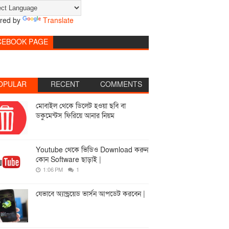
red by
Translate
CEBOOK PAGE
OPULAR
RECENT
COMMENTS
মোবাইল থেকে ডিলেট হওয়া ছবি বা
ডকুমেন্টস ফিরিয়ে আনার নিয়ম
Youtube থেকে ভিডিও Download করুন
কোন Software ছাড়াই |
1:06 PM
1
যেভাবে অ্যান্ড্রয়েড ভার্সন আপডেট করবেন |