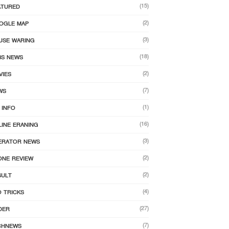
(15)
ATURED
(2)
OGLE MAP
(3)
USE WARING
(18)
BS NEWS
(2)
VIES
(7)
WS
(1)
 INFO
(16)
LINE ERANING
(3)
ERATOR NEWS
(2)
ONE REVIEW
(2)
SULT
(4)
O TRICKS
(27)
DER
(7)
CHNEWS