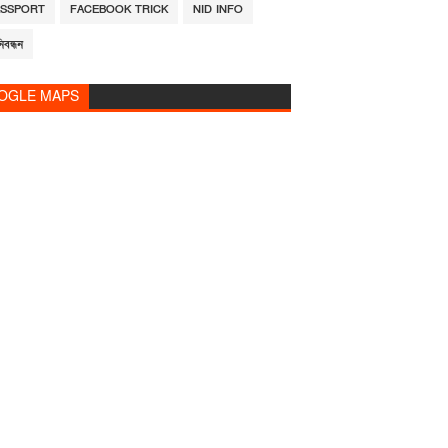
ASSPORT
FACEBOOK TRICK
NID INFO
িবন্ধন
OGLE MAPS