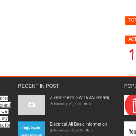
TO
AC
RECENT IN POST
POP
৩-ফেজ পাওয়ার (kW / kVA) বের করা
ancer
February 16, 2026
0
gs and
o win
ng my
Electrical All Basic information
ng for
November 30, 2025
0