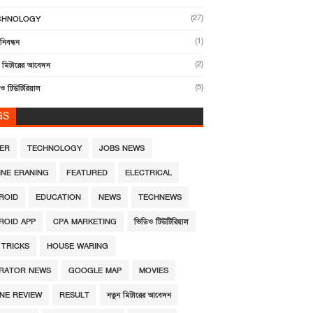
(27)
CHNOLOGY
(1)
নিবন্ধন
(2)
ন মিটারের আবেদন
(5)
ও টিউটিরিয়াল
GS
DER
TECHNOLOGY
JOBS NEWS
INE ERANING
FEATURED
ELECTRICAL
ROID
EDUCATION
NEWS
TECHNEWS
ROID APP
CPA MARKETING
ভিডিও টিউটিরিয়াল
 TRICKS
HOUSE WARING
RATOR NEWS
GOOGLE MAP
MOVIES
NE REVIEW
RESULT
নতুন মিটারের আবেদন