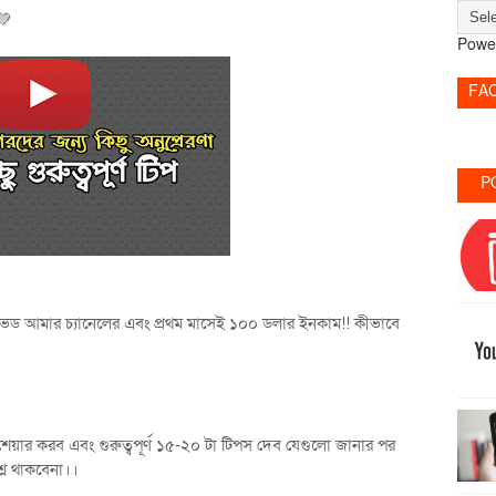
💚
Powe
FA
P
রোভড আমার চ্যানেলের এবং প্রথম মাসেই ১০০ ডলার ইনকাম!! কীভাবে
র করব এবং গুরুত্বপূর্ণ ১৫-২০ টা টিপস দেব যেগুলো জানার পর
্ন থাকবেনা।।