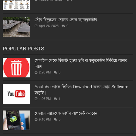
সৌর বিদ্যুতের সোলার লোড ক্যালকুলেটর
April 26, 2025
0
POPULAR POSTS
মোবাইল থেকে ডিলেট হওয়া ছবি বা ডকুমেন্টস ফিরিয়ে আনার
নিয়ম
2:28 PM
3
Youtube থেকে ভিডিও Download করুন কোন Software
ছাড়াই |
1:06 PM
1
যেভাবে অ্যান্ড্রয়েড ভার্সন আপডেট করবেন |
9:18 PM
5