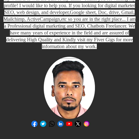
profile! I would like to help you. If you looking for digital marketer
SEO, web design, and developer,Google sheet, Doc, drive, Gmail,
Mailchimp, ActiveCampaign,etc so you are in the right place... I am
a Professional digital marketing and SEO, Chatbots Freelancer. We
have many years of experience in the field and are assured of
delivering High Quality and Kindly visit my Fiver Gigs for more
information about my work.